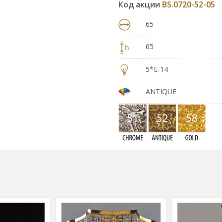
Код акции
BS.0720-52-05
65
65
5*E-14
ANTIQUE