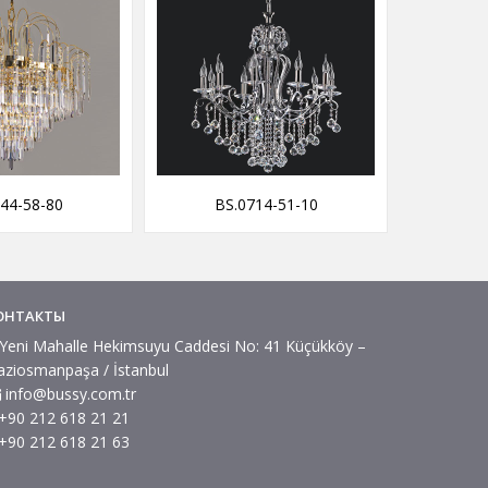
-80
BS.0714-51-10
BS.0158-5
ОНТАКТЫ
Yeni Mahalle Hekimsuyu Caddesi No: 41 Küçükköy –
aziosmanpaşa / İstanbul
info@bussy.com.tr
+90 212 618 21 21
+90 212 618 21 63