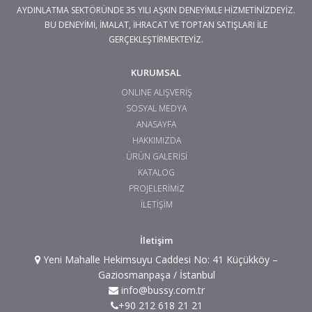
AYDINLATMA SEKTÖRÜNDE 35 YILI AŞKIN DENEYİMLE HİZMETİNİZDEYİZ.
BU DENEYİMİ, İMALAT, İHRACAT VE TOPTAN SATIŞLARI İLE
GERÇEKLEŞTİRMEKTEYİZ.
KURUMSAL
ONLINE ALIŞVERİŞ
SOSYAL MEDYA
ANASAYFA
HAKKIMIZDA
ÜRÜN GALERİSİ
KATALOG
PROJELERİMİZ
İLETİŞİM
İletişim
Yeni Mahalle Hekimsuyu Caddesi No: 41 Küçükköy –
Gaziosmanpaşa / İstanbul
info@bussy.com.tr
+90 212 618 21 21