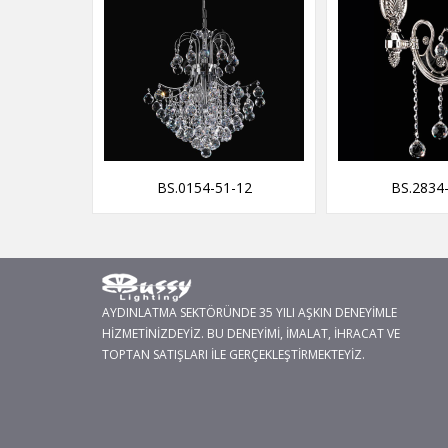
-50
BS.0154-51-12
BS.2834
AYDINLATMA SEKTÖRÜNDE 35 YILI AŞKIN DENEYİMLE
HİZMETİNİZDEYİZ. BU DENEYİMİ, İMALAT, İHRACAT VE
TOPTAN SATIŞLARI İLE GERÇEKLEŞTİRMEKTEYİZ.