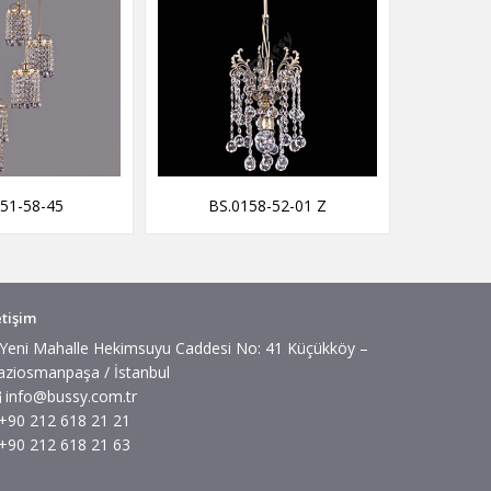
51-58-45
BS.0158-52-01 Z
BS
etişim
Yeni Mahalle Hekimsuyu Caddesi No: 41 Küçükköy –
aziosmanpaşa / İstanbul
info@bussy.com.tr
+90 212 618 21 21
+90 212 618 21 63