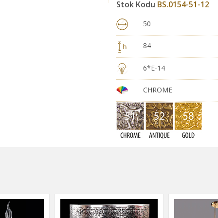
Stok Kodu
BS.0154-51-12
50
84
6*E-14
CHROME