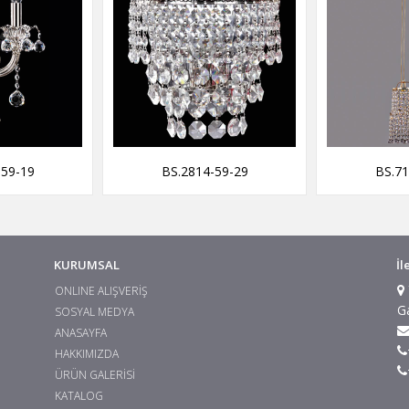
-59-19
BS.2814-59-29
BS.71
KURUMSAL
İl
ONLINE ALIŞVERİŞ
G
SOSYAL MEDYA
ANASAYFA
HAKKIMIZDA
ÜRÜN GALERİSİ
KATALOG