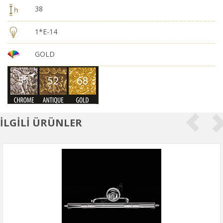
38
1*E-14
GOLD
İLGİLİ ÜRÜNLER