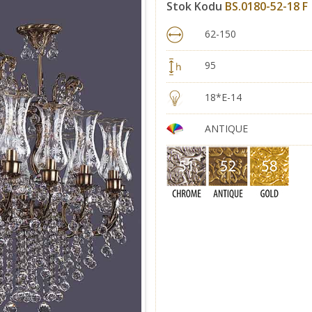
Stok Kodu
BS.0180-52-18 F
62-150
95
18*E-14
ANTIQUE