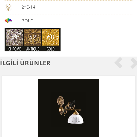
2*E-14
GOLD
İLGİLİ ÜRÜNLER