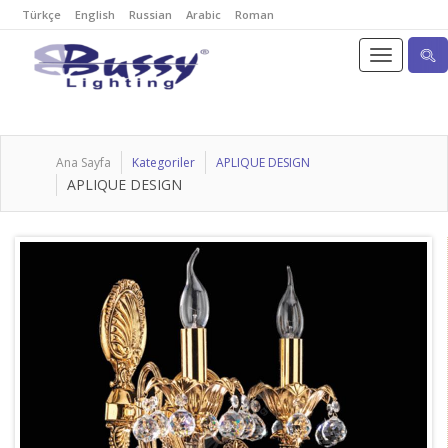
Türkçe
English
Russian
Arabic
Roman
Ana Sayfa
Kategoriler
APLIQUE DESIGN
APLIQUE DESIGN