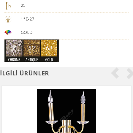
25
1*E-27
GOLD
İLGİLİ ÜRÜNLER